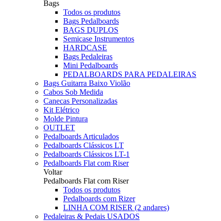
Bags
Todos os produtos
Bags Pedalboards
BAGS DUPLOS
Semicase Instrumentos
HARDCASE
Bags Pedaleiras
Mini Pedalboards
PEDALBOARDS PARA PEDALEIRAS
Bags Guitarra Baixo Violão
Cabos Sob Medida
Canecas Personalizadas
Kit Elétrico
Molde Pintura
OUTLET
Pedalboards Articulados
Pedalboards Clássicos LT
Pedalboards Clássicos LT-1
Pedalboards Flat com Riser
Voltar
Pedalboards Flat com Riser
Todos os produtos
Pedalboards com Rizer
LINHA COM RISER (2 andares)
Pedaleiras & Pedais USADOS