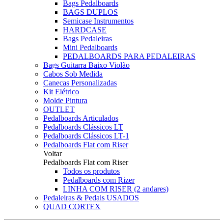
Bags Pedalboards
BAGS DUPLOS
Semicase Instrumentos
HARDCASE
Bags Pedaleiras
Mini Pedalboards
PEDALBOARDS PARA PEDALEIRAS
Bags Guitarra Baixo Violão
Cabos Sob Medida
Canecas Personalizadas
Kit Elétrico
Molde Pintura
OUTLET
Pedalboards Articulados
Pedalboards Clássicos LT
Pedalboards Clássicos LT-1
Pedalboards Flat com Riser
Voltar
Pedalboards Flat com Riser
Todos os produtos
Pedalboards com Rizer
LINHA COM RISER (2 andares)
Pedaleiras & Pedais USADOS
QUAD CORTEX