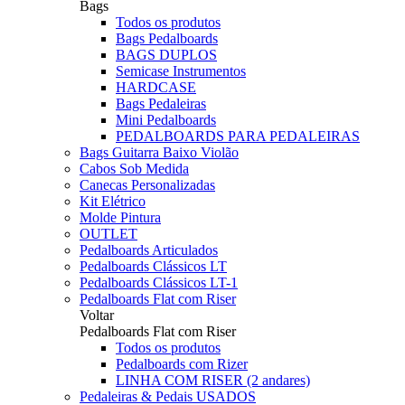
Bags
Todos os produtos
Bags Pedalboards
BAGS DUPLOS
Semicase Instrumentos
HARDCASE
Bags Pedaleiras
Mini Pedalboards
PEDALBOARDS PARA PEDALEIRAS
Bags Guitarra Baixo Violão
Cabos Sob Medida
Canecas Personalizadas
Kit Elétrico
Molde Pintura
OUTLET
Pedalboards Articulados
Pedalboards Clássicos LT
Pedalboards Clássicos LT-1
Pedalboards Flat com Riser
Voltar
Pedalboards Flat com Riser
Todos os produtos
Pedalboards com Rizer
LINHA COM RISER (2 andares)
Pedaleiras & Pedais USADOS