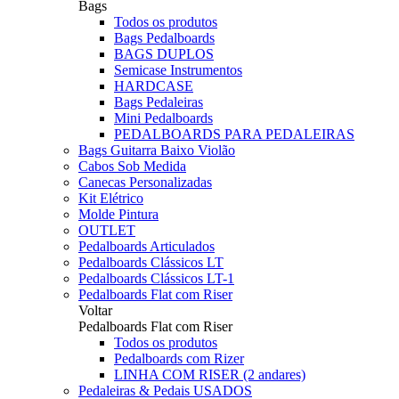
Bags
Todos os produtos
Bags Pedalboards
BAGS DUPLOS
Semicase Instrumentos
HARDCASE
Bags Pedaleiras
Mini Pedalboards
PEDALBOARDS PARA PEDALEIRAS
Bags Guitarra Baixo Violão
Cabos Sob Medida
Canecas Personalizadas
Kit Elétrico
Molde Pintura
OUTLET
Pedalboards Articulados
Pedalboards Clássicos LT
Pedalboards Clássicos LT-1
Pedalboards Flat com Riser
Voltar
Pedalboards Flat com Riser
Todos os produtos
Pedalboards com Rizer
LINHA COM RISER (2 andares)
Pedaleiras & Pedais USADOS