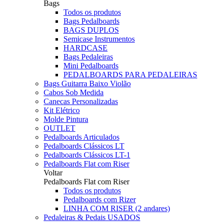
Bags
Todos os produtos
Bags Pedalboards
BAGS DUPLOS
Semicase Instrumentos
HARDCASE
Bags Pedaleiras
Mini Pedalboards
PEDALBOARDS PARA PEDALEIRAS
Bags Guitarra Baixo Violão
Cabos Sob Medida
Canecas Personalizadas
Kit Elétrico
Molde Pintura
OUTLET
Pedalboards Articulados
Pedalboards Clássicos LT
Pedalboards Clássicos LT-1
Pedalboards Flat com Riser
Voltar
Pedalboards Flat com Riser
Todos os produtos
Pedalboards com Rizer
LINHA COM RISER (2 andares)
Pedaleiras & Pedais USADOS