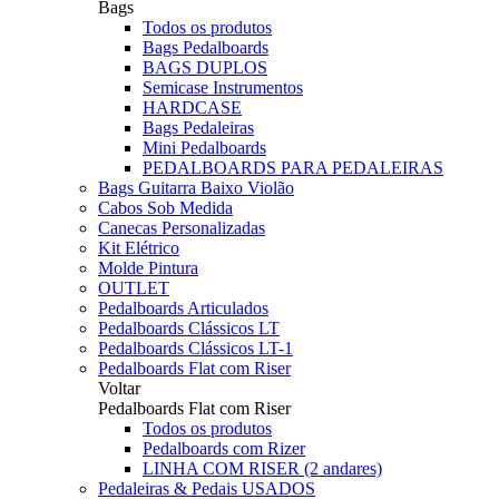
Bags
Todos os produtos
Bags Pedalboards
BAGS DUPLOS
Semicase Instrumentos
HARDCASE
Bags Pedaleiras
Mini Pedalboards
PEDALBOARDS PARA PEDALEIRAS
Bags Guitarra Baixo Violão
Cabos Sob Medida
Canecas Personalizadas
Kit Elétrico
Molde Pintura
OUTLET
Pedalboards Articulados
Pedalboards Clássicos LT
Pedalboards Clássicos LT-1
Pedalboards Flat com Riser
Voltar
Pedalboards Flat com Riser
Todos os produtos
Pedalboards com Rizer
LINHA COM RISER (2 andares)
Pedaleiras & Pedais USADOS